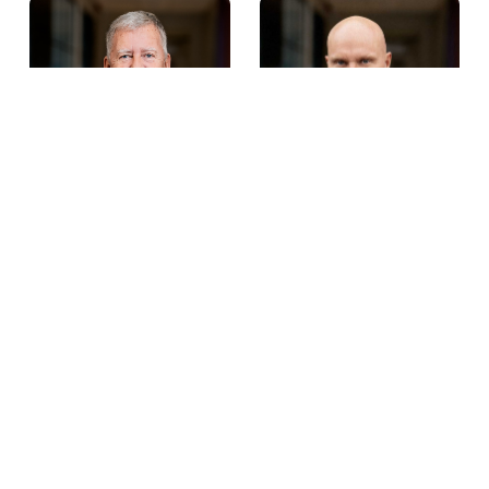
Por Avander
Thomas Wahlberg
Board Member
Board Member