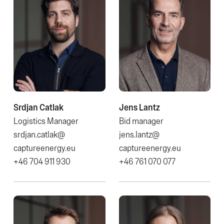
Srdjan Catlak
Jens Lantz
Logistics Manager
Bid manager
srdjan.catlak@​
jens.lantz@​
captureenergy.eu
captureenergy.eu
+46 704 911 930
+46 761 070 077