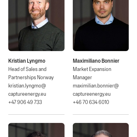
Kristian Lyngmo
Maximiliano Bonnier
Head of Sales and
Market Expansion
Partnerships Norway
Manager
kristian.lyngmo@​
maximilian.bonnier@​
captureenergy.eu
captureenergy.eu
+47 906 49 733
+46 70 634 6010