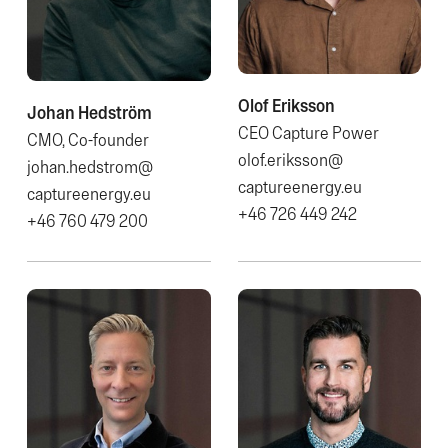
Olof Eriksson
Johan Hedström
CEO Capture Power
CMO, Co-founder
olof.eriksson@​
johan.hedstrom@​
captureenergy.eu
captureenergy.eu
+46 726 449 242
+46 760 479 200