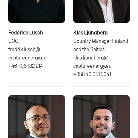
Federico Lusch
Klas Ljungberg
COO
Country Manager Finland
fredrik.lusch@​
and the Baltics
captureenergy.eu
klas.ljungberg@​
+46 706 182 214
captureenergy.eu
+358 40 051 5041