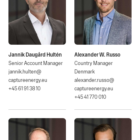
Jannik Daugård Hultén
Alexander W. Russo
Senior Account Manager
Country Manager
jannik.hulten@​
Denmark
captureenergy.eu
alexander.russo@​
+45 61 91 38 10
captureenergy.eu
+45 41 770 010