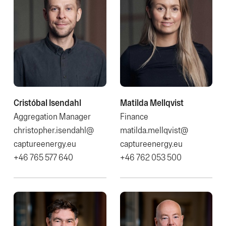
Cristóbal Isendahl
Matilda Mellqvist
Aggregation Manager
Finance
christopher.isendahl@​
matilda.mellqvist@​
captureenergy.eu
captureenergy.eu
+46 765 577 640
+46 762 053 500