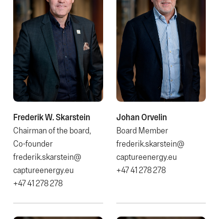
Frederik W. Skarstein
Johan Orvelin
Chairman of the board,
Board Member
Co-founder
frederik.skarstein@​
frederik.skarstein@​
captureenergy.eu
captureenergy.eu
+47 41 278 278
+47 41 278 278