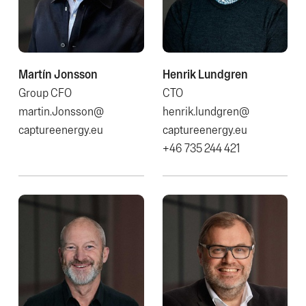
Martín Jonsson
Henrik Lundgren
Group CFO
CTO
martin.Jonsson@​
henrik.lundgren@​
captureenergy.eu
captureenergy.eu
+46 735 244 421