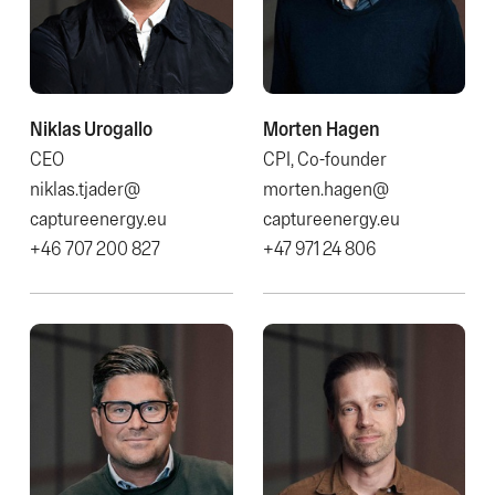
Niklas Urogallo
Morten Hagen
CEO
CPI, Co-founder
niklas.tjader@​
morten.hagen@​
captureenergy.eu
captureenergy.eu
+46 707 200 827
+47 971 24 806