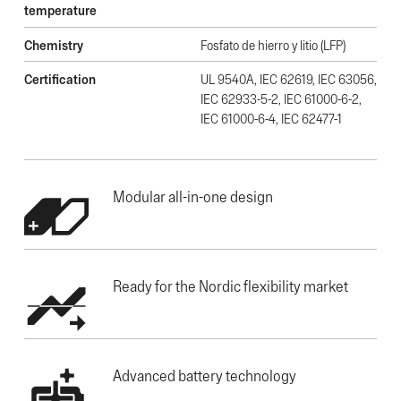
temperature
Chemistry
Fosfato de hierro y litio (LFP)
Certification
UL 9540A, IEC 62619, IEC 63056,
IEC 62933-5-2, IEC 61000-6-2,
IEC 61000-6-4, IEC 62477-1
Modular all-in-one design
Ready for the Nordic flexibility market
Advanced battery technology