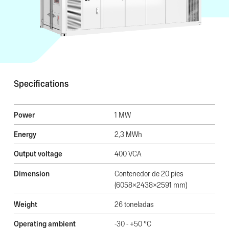
Specifications
Power
1 MW
Energy
2,3 MWh
Output voltage
400 VCA
Dimension
Contenedor de 20 pies
(6058x2438x2591 mm)
Weight
26 toneladas
Operating ambient
-30 - +50 °C