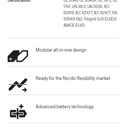
1741, UN 38.3, UN 3536, IEC
62619, IEC 62477, IEC 62477, EN
50549-1&2, Fingrid SJV-ELVD,9
&MCE-ELVD,
Modular all-in-one design
Ready for the Nordic flexibility market
Advanced battery technology