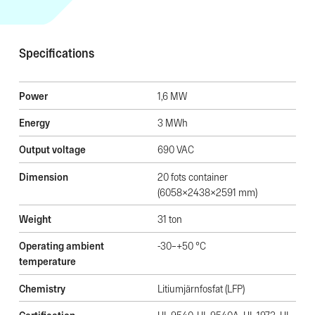
Specifications
Power
1,6 MW
Energy
3 MWh
Output voltage
690 VAC
Dimension
20 fots container
(6058x2438x2591 mm)
Weight
31 ton
Operating ambient
-30–+50 °C
temperature
Chemistry
Litiumjärnfosfat (LFP)
Certification
UL 9540, UL 9540A, UL 1973, UL